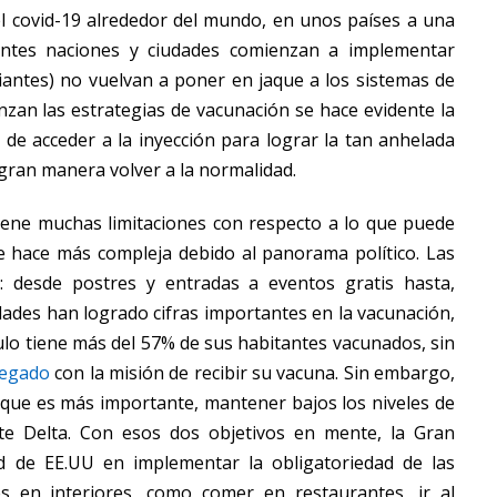
l covid-19 alrededor del mundo, en unos países a una
entes naciones y ciudades comienzan a implementar
iantes) no vuelvan a poner en jaque a los sistemas de
zan las estrategias de vacunación se hace evidente la
de acceder a la inyección para lograr la tan anhelada
gran manera volver a la normalidad.
iene muchas limitaciones con respecto a lo que puede
se hace más compleja debido al panorama político. Las
o: desde postres y entradas a eventos gratis hasta,
udades han logrado cifras importantes en la vacunación,
ulo tiene más del 57% de sus habitantes vacunados, sin
legado
con la misión de recibir su vacuna. Sin embargo,
lo que es más importante, mantener bajos los niveles de
nte Delta. Con esos dos objetivos en mente, la Gran
d de EE.UU en implementar la obligatoriedad de las
es en interiores, como comer en restaurantes, ir al