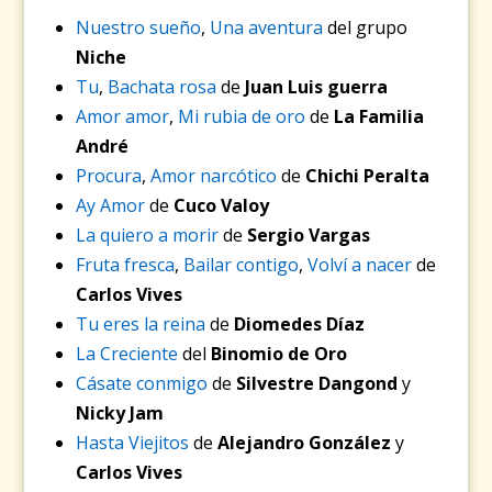
Nuestro sueño
,
Una aventura
del grupo
Niche
Tu
,
Bachata rosa
de
J
uan Luis guerra
Amor amor
,
Mi rubia de oro
de
L
a Familia
André
Procura
,
Amor narcótico
de
Chichi Peralta
Ay Amor
de
Cuco Valoy
La quiero a morir
de
Sergio Vargas
Fruta fresca
,
Bailar contigo
,
Volví a nacer
de
Carlos Vives
Tu eres la reina
de
Diomedes Díaz
La Creciente
del
Binomio de Oro
Cásate conmigo
de
Silvestre Dangond
y
Nicky Jam
Hasta Viejitos
de
Alejandro González
y
Carlos Vives