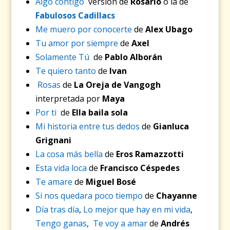
Algo contigo
versión de
Rosario
o la de
Fabulosos Cadillacs
Me muero por conocerte
de
Alex Ubago
Tu amor por siempre
de
Axel
Solamente Tú
de
Pablo Alborán
Te quiero tanto
de
Ivan
Rosas
de
La Oreja de Vangogh
interpretada por
Maya
Por ti
de
Ella baila sola
Mi historia entre tus dedos
de
Gianluca
Grignani
La cosa más bella
de
Eros Ramazzotti
Esta vida loca
de
Francisco Céspedes
Te amare
de
Miguel Bosé
Si nos quedara poco tiempo
de
Chayanne
Día tras día
,
Lo mejor que hay en mi vida
,
Tengo ganas
,
Te voy a amar
de
Andrés