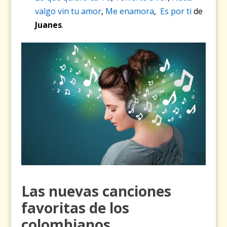
valgo vin tu amor
,
Me enamora
,
Es por ti
de
Juanes
.
Las nuevas canciones
favoritas de los
colombianos