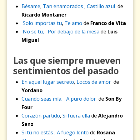
Bésame
,
Tan enamorados
,
Castillo azul
de
Ricardo Montaner
Solo importas tu
,
Te amo
de
Franco de Vita
No sé tú,
Por debajo de la mesa
de
Luis
Miguel
Las que siempre mueven
sentimientos del pasado
En aquel lugar secreto
,
Locos de amor
de
Yordano
Cuando seas mía,
A puro dolor
de
Son By
Four
Corazón partido
,
Si fuera ella
de
Alejandro
Sanz
Si tú no estás
,
A fuego lento
de
Rosana