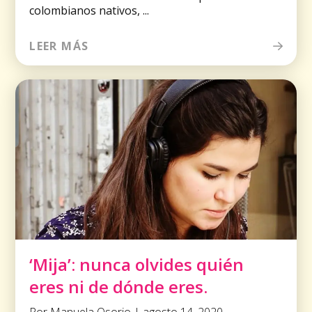
colombianos nativos, ...
LEER MÁS
‘Mija’: nunca olvides quién
eres ni de dónde eres.