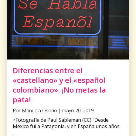
Diferencias entre el
«castellano» y el «español
colombiano». ¡No metas la
pata!
Por Manuela Osorio | mayo 20, 2019
*Fotografía de Paul Sableman (CC) “Desde
México fui a Patagonia, y en España unos años
...