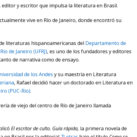
editor y escritor que impulsa la literatura en Brasil.
ctualmente vive en Río de Janeiro, donde encontró su
 de literaturas hispanoamericanas del
Departamento de
Rio de Janeiro (UFRJ)
, es uno de los fundadores y editores
tanto de narrativa como de ensayo.
niversidad de los Andes
y su maestría en Literatura
veriana
, Rafael decidió hacer un doctorado en Literatura en
eiro (PUC-Rio)
.
ería de viejo del centro de Río de Janeiro llamada
licó
El escritor de culto. Guía rápida
,
la primera novela de
a en Brasil por la editorial
7Letras
bajo el título
Como se