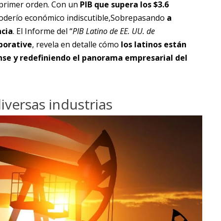
 primer orden. Con un
PIB que supera los $3.6
poderío económico indiscutible,Sobrepasando
a
ncia
. El Informe del
“
PIB Latino de EE. UU. de
borative
, revela en detalle cómo
los latinos están
se y redefiniendo el panorama empresarial del
iversas industrias