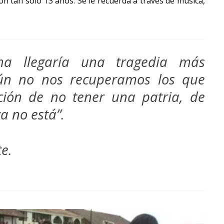
 tan solo 13 años. Se le recuerda a través de música,
ha llegaría una tragedia más
ún no nos recuperamos los que
ción de no tener una patria, de
a no está”.
e.