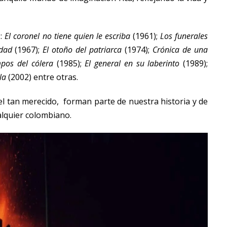
z:
El coronel no tiene quien le escriba
(1961);
Los funerales
edad
(1967);
El otoño del patriarca
(1974);
Crónica de una
mpos del cólera
(1985);
El general en su laberinto
(1989);
la
(2002) entre otras.
el tan merecido, forman parte de nuestra historia y de
alquier colombiano.