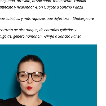
lenguado, atrevido, desdichado, maldiciente, canalla,
mentecato y hediondo” -Don Quijote a Sancho Panza
que cabellos, y más riquezas que defectos» – Shakespeare
corazón de alcornoque, de entrañas guijeñas y
emigo del género humano!»
-Ninfa a Sancho Panza