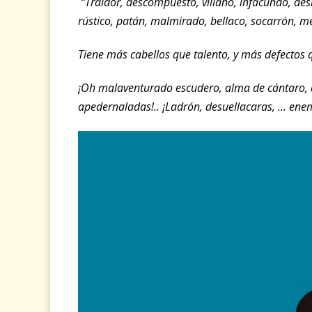
“Traidor, descompuesto, villano, infacundo, des
rústico, patán, malmirado, bellaco, socarrón, 
Tiene más cabellos que talento, y más defectos 
¡Oh malaventurado escudero, alma de cántaro, 
apedernaladas!.. ¡Ladrón, desuellacaras, … en