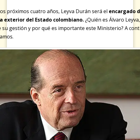
los próximos cuatro años, Leyva Durán será el
encargado d
ica exterior del Estado colombiano
.
¿Quién es Álvaro Leyva,
 su gestión y por qué es importante este Ministerio? A con
tamos.