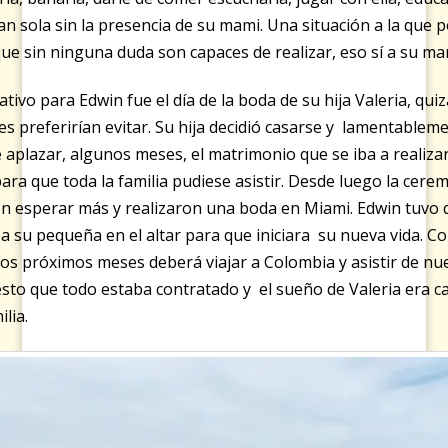
tan sola sin la presencia de su mami. Una situación a la que
e sin ninguna duda son capaces de realizar, eso sí a su ma
tivo para Edwin fue el día de la boda de su hija Valeria, q
s preferirían evitar. Su hija decidió casarse y lamentablem
 aplazar, algunos meses, el matrimonio que se iba a realiza
para que toda la familia pudiese asistir. Desde luego la cer
on esperar más y realizaron una boda en Miami. Edwin tuvo
 su pequeña en el altar para que iniciara su nueva vida. C
los próximos meses deberá viajar a Colombia y asistir de nu
esto que todo estaba contratado y el sueño de Valeria era c
lia.