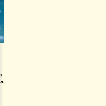
es
con