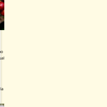
mo
ual
la