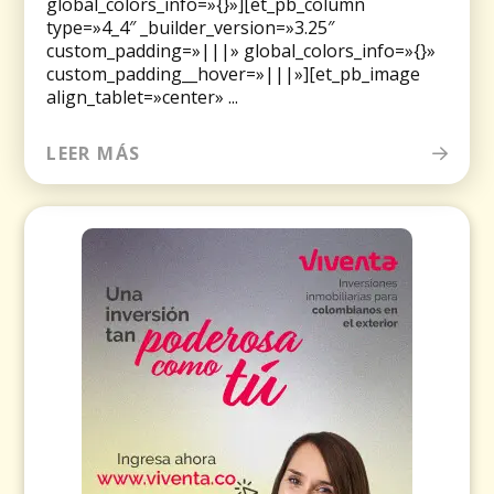
global_colors_info=»{}»][et_pb_column
type=»4_4″ _builder_version=»3.25″
custom_padding=»|||» global_colors_info=»{}»
custom_padding__hover=»|||»][et_pb_image
align_tablet=»center» ...
LEER MÁS