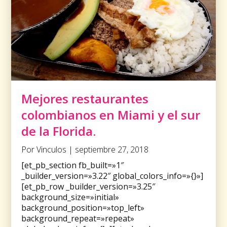
Mejores restaurantes
colombianos en Miami y el sur
de la Florida.
Por Vinculos | septiembre 27, 2018
[et_pb_section fb_built=»1″
_builder_version=»3.22″ global_colors_info=»{}»]
[et_pb_row _builder_version=»3.25″
background_size=»initial»
background_position=»top_left»
background_repeat=»repeat»