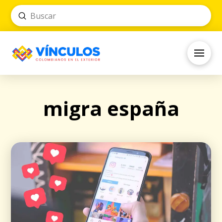
Submit
Search
migra españa