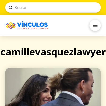
Submit
Search
camillevasquezlawyer