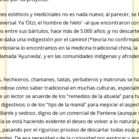
ines estéticos y medicinales no es nada nuevo; al parecer, se
versal. Ya ‘Ötzi, el hombre de hielo’ -al que encontraron co
s entre sus bártulos, hace más de 5.000 años: ¡y no descart
le daba una indigestión por el camino! (*teoría no confirmad
 herbolaria lo encontramos en la medicina tradicional china, 
 llamada ‘Ayurveda’, y en las comunidades indígenas y afrode
, hechiceros, chamanes, taitas, yerbateros y matronas se h
ndose como saber tradicional en muchas culturas, especialm
 un lector se acuerde de los “remedios de la abuela” para h
igestivos; o de los “tips de la mamá” para mejorar el aspecto
illante y sedoso, digno de un comercial de Pantene (aunque s
día se está haciendo evidente el deseo de volver a lo natural 
í, pasando por el riguroso proceso de descartar todas esas 
ntes. De esa necesidad y de la curiosidad por explorar y apre