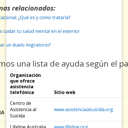
mas relacionados:
acional; ¿Qué es y cómo tratarla?
 cuidar tu salud mental en el exterior
ar un duelo migratorio?
mos una lista de ayuda según el pa
Organización
que ofrece
asistencia
telefónica
Sitio web
Centro de
Asistencia al
www.asistenciaalsuicida.org
NA
Suicida
Lifeline Australia
www.lifeline.org