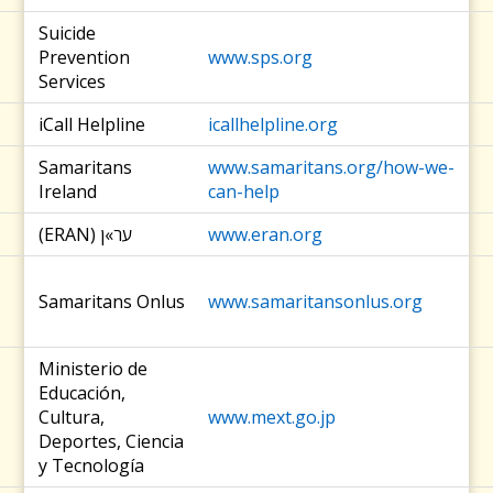
Suicide
Prevention
www.sps.org
Services
iCall Helpline
icallhelpline.org
Samaritans
www.samaritans.org/how-we-
Ireland
can-help
(ERAN) ער»ן
www.eran.org
Samaritans Onlus
www.samaritansonlus.org
Ministerio de
Educación,
Cultura,
www.mext.go.jp
Deportes, Ciencia
y Tecnología