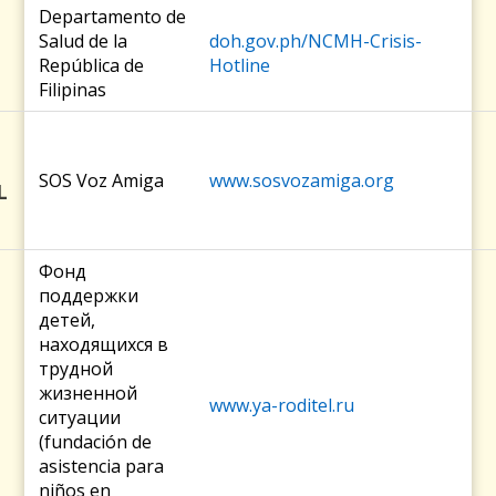
Departamento de
Salud de la
doh.gov.ph/NCMH-Crisis-
República de
Hotline
Filipinas
SOS Voz Amiga
www.sosvozamiga.org
L
Фонд
поддержки
детей,
находящихся в
трудной
жизненной
www.ya-roditel.ru
ситуации
(fundación de
asistencia para
niños en