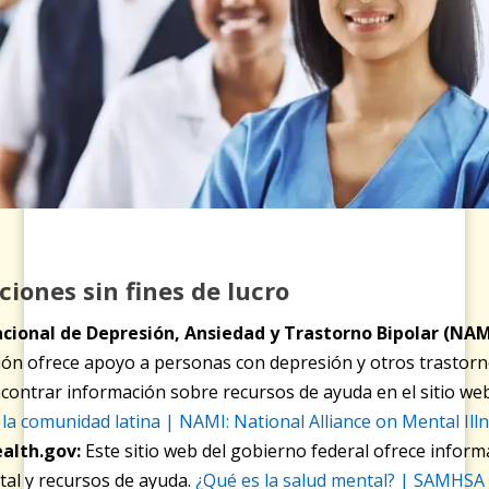
iones sin fines de lucro
cional de Depresión, Ansiedad y Trastorno Bipolar (NAM
ión ofrece apoyo a personas con depresión y otros trastorn
contrar información sobre recursos de ayuda en el sitio we
la comunidad latina | NAMI: National Alliance on Mental Ill
alth.gov:
Este sitio web del gobierno federal ofrece infor
tal y recursos de ayuda.
¿Qué es la salud mental? | SAMHSA