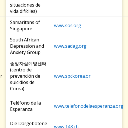
situaciones de
vida difíciles)
Samaritans of
www.sos.org
Singapore
South African
Depression and
www.sadag.org
Anxiety Group
중앙자살예방센터
(centro de
r
prevención de
www.spckorea.or
suicidios de
Corea)
Teléfono de la
www.telefonodelaesperanza.org
Esperanza
Die Dargebotene
www.143.ch