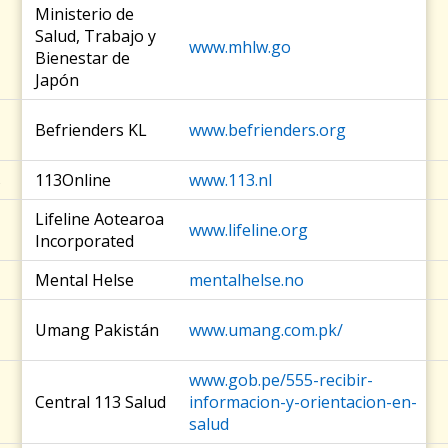
Ministerio de
Salud, Trabajo y
www.mhlw.go
Bienestar de
Japón
Befrienders KL
www.befrienders.org
s
113Online
www.113.nl
Lifeline Aotearoa
www.lifeline.org
Incorporated
Mental Helse
mentalhelse.no
Umang Pakistán
www.umang.com.pk/
www.gob.pe/555-recibir-
Central 113 Salud
informacion-y-orientacion-en-
salud