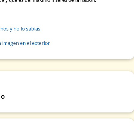
a y que es del máximo interés de la nación.
nos y no lo sabías
 imagen en el exterior
do