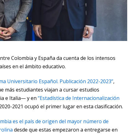
entre Colombia y España da cuenta de los intensos
íses en el ámbito educativo.
tema Universitario Español. Publicación 2022-2023”
,
ue más estudiantes viajan a cursar estudios
a e Italia— y en
“Estadística de Internacionalización
2020-2021 ocupó el primer lugar en esta clasificación.
mbia es el país de origen del mayor número de
rolina
desde que estas empezaron a entregarse en